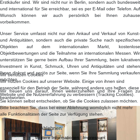
Erstkäufer sind. Wir sind nicht nur in Berlin, sondern auch bundesweit
und international für Sie erreichbar, sei es per E-Mail oder Telefon. Auf
Wunsch können wir auch persönlich bei Ihnen zuhause
vorbeikommen.
Unser Service umfasst nicht nur den Ankauf und Verkauf von Kunst-
und Antiquitäten, sondern auch die private Suche nach spezifischen
Objekten auf dem internationalen Markt, kostenlose
Objektbewertungen und die Teilnahme an internationalen Messen. Wir
unterstützen Sie gerne beim Aufbau Ihrer Sammlung, beim lukrativen
Investment in Kunst, Schmuck, Uhren und Antiquitäten und stehen
Ihnen diskret und seriös zur Seite, wenn Sie Ihre Sammlung verkaufen
Wir benutzen Cookies
möchten.
Wir nutzen Cookies auf unserer Website. Einige von ihnen sind
essenziell für den Betrieb der Seite, während andere uns helfen, diese
Wir freuen uns darauf, Ihnen weiterzuhelfen und Ihre Fragen zu
Website und die Nutzererfahrung zu verbessern (Tracking Cookies).
beantworten.
Sie können selbst entscheiden, ob Sie die Cookies zulassen möchten.
Bitte beachten Sie, dass bei einer Ablehnung womöglich nicht mehr
alle Funktionalitäten der Seite zur Verfügung stehen.
Akzeptieren
Ablehnen
Weitere Informationen
|
Impressum