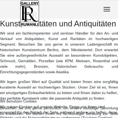
Kunst, Raritäten und Antiquitäten
Wir sind ein fachkompetenter und seriöser Händler für den An- und
Verkauf von Antiquitäten, Kunst und Raritäten im hochwertigen
Segment. Besuchen Sie uns gerne in unserem Ladengeschäft im
historischen Kunstzentrum Berlins, dem Nikolaiviertel. Dort erwartet
Sie eine außergewöhnliche Auswahl an besonderen Kunstobjekten,
Schmuck, Gemälden, Porzellan (wie KPM, Meissen, Rosenthal und
viele mehr), Bronzen, historischen Gebrauchs- und
Einrichtungsgegenständen sowie Asiatika.
Wir legen großen Wert auf Qualität und bieten Ihnen eine sorgfältig
kuratierte Auswahl an hochwertigen Stücken. Unser Ziel ist es, Ihnen
ein einzigartiges Einkaufserlebnis zu bieten und Ihnen dabei zu helfen,
das perfekte Kunstwerk oder die passende Antiquität zu finden.
Wir benutzen Cookies
Wir nutzen Cookies auf unserer Website. Einige von ihnen sind
Besuchen Sie uns gerne persönlich, um unsere vielfältige Sammlung
essenziell für den Betrieb der Seite, während andere uns helfen, diese
zu entdecken. Wir stehen Ihnen mit fachkundiger Beratung zur Seite
Website und die Nutzererfahrung zu verbessern (Tracking Cookies).