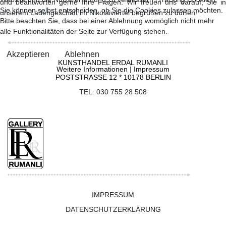
und beantworten gerne Ihre Fragen. Wir freuen uns darauf, Sie in
Sie können selbst entscheiden, ob Sie die Cookies zulassen möchten.
unserem Ladengeschäft im Nikolaiviertel begrüßen zu dürfen!
Bitte beachten Sie, dass bei einer Ablehnung womöglich nicht mehr
alle Funktionalitäten der Seite zur Verfügung stehen.
Akzeptieren
Ablehnen
KUNSTHANDEL ERDAL RUMANLI
Weitere Informationen
|
Impressum
POSTSTRASSE 12 * 10178 BERLIN
TEL: 030 755 28 508
IMPRESSUM
DATENSCHUTZERKLÄRUNG